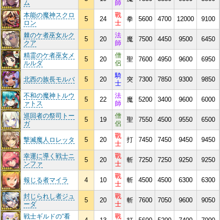
ム
師
本能の魔神スクロ
戰
5
24
拳
5600
4700
12000
9100
ロン
士
棘のケ者巫女ルク
法
5
20
魔
7500
4450
9500
6450
クア
師
精霊のケ者巫女メ
僧
5
20
聖
7600
4950
9600
6950
ルルダ
侶
騎
北西の族長モルバ
5
20
突
7300
7850
9300
9850
士
不和の魔神トルウ
法
5
22
魔
5200
3400
9600
6000
ァトス
師
巡回者の祭司トー
僧
5
19
聖
7550
4500
9550
6500
ガ
侶
戰
撃滅魔人ロレッタ
5
20
打
7450
7450
9450
9450
士
幸運に導く戦士ニ
戰
5
20
斬
7250
7250
9250
9250
ンファ
士
戰
報じる者マイラ
4
10
斬
4500
4500
6300
6300
士
封じられし者ジュ
戰
5
20
斬
7600
7050
9600
9050
ーダ
士
戦士ギルドの“看
戰