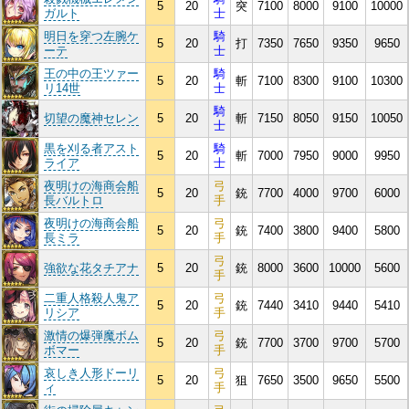
5
20
突
7100
8000
9100
10000
ガルト
士
明日を穿つ左腕ケ
騎
5
20
打
7350
7650
9350
9650
ーテ
士
王の中の王ツァー
騎
5
20
斬
7100
8300
9100
10300
リ14世
士
騎
切望の魔神セレン
5
20
斬
7150
8050
9150
10050
士
黒を刈る者アスト
騎
5
20
斬
7000
7950
9000
9950
ライア
士
夜明けの海商会船
弓
5
20
銃
7700
4000
9700
6000
長バルトロ
手
夜明けの海商会船
弓
5
20
銃
7400
3800
9400
5800
長ミラ
手
弓
強欲な花タチアナ
5
20
銃
8000
3600
10000
5600
手
二重人格殺人鬼ア
弓
5
20
銃
7440
3410
9440
5410
リシア
手
激情の爆弾魔ボム
弓
5
20
銃
7700
3700
9700
5700
ボマー
手
哀しき人形ドーリ
弓
5
20
狙
7650
3500
9650
5500
ィ
手