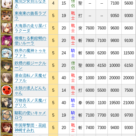
魔法少女百江なぎ
僧
4
15
聖
--
--
7100
5600
さ
侶
東南東の族長ラブ
戰
5
19
打
--
--
9350
9300
ラ
士
大海原の走り屋バ
戰
5
20
突
7600
7600
9600
9600
ラクーダ
士
燦燦たる豹紋蛸の
戰
5
20
斬
7800
7100
9800
9100
使いルーラ
士
秩序の魔神トゥキ
騎
5
24
斬
5800
6200
9500
11500
ファト
士
鉄煙の姫ジークル
僧
5
20
聖
8000
4150
10000
6150
ーン
侶
運命流転ノ天魔ゼ
戰
5
40
突
1000
1000
20000
20000
ファル
士
太鼓の達人どんち
戰
5
14
打
6000
5500
8000
7500
ゃん
士
万物呑天ノ天魔バ
騎
5
40
拳
9500
1100
19500
21000
グリス
士
駱駝の使いキャメ
騎
5
19
斬
7100
7700
9100
9700
ロウ
士
帝国華撃団・花組
戰
5
20
斬
7400
7300
9400
9300
神崎すみれ
士