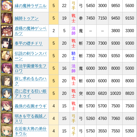
弓
縁の魔神ラザニル
5
22
弓
5450
3000
9850
5600
手
戰
鍼師トゥアン
5
19
拳
7450
7150
9450
9150
士
虚構の魔神ゲッベ
法
2
5
魔
--
--
3800
3300
ルツ
師
戰
泰平の礎チドリ
5
20
斬
7300
7300
9300
9300
士
伝説の剣ランスバ
騎
5
20
斬
7350
7600
9350
9600
ーン
士
魔法学園優等生フ
法
5
16
魔
6000
3000
8000
5000
ロワ
師
探し求めるものハ
戰
5
20
斬
6000
6000
8000
8000
ク
士
恋に恋する狂い姫
戰
5
20
突
8020
6820
10020
8820
アトゥイ
士
戰
義侠の右腕オウギ
4
15
斬
5700
5700
7500
7500
士
弱きを守る義賊ノ
弓
4
15
弓
5260
4760
7060
6560
スリ
手
右近衛大将の弟分
弓
4
15
弓
5750
3550
7550
5350
キウル
手