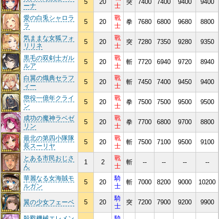
5
20
突
7400
7400
9400
9400
ーナ
士
愛の白兎シャロラ
戰
5
20
拳
7680
6800
9680
8800
ラ
士
気ままな女狐フォ
戰
5
20
突
7280
7350
9280
9350
リリネ
士
黒毛の双剣士ガル
戰
5
20
斬
7720
6940
9720
8940
ルア
士
白翼の熾典セラフ
戰
5
20
斬
7450
7400
9450
9400
ィー
士
懲役一億年クライ
戰
5
20
拳
7500
7500
9500
9500
ン
士
成功の魔神ラベゼ
戰
5
20
拳
7700
6800
9700
8800
リン
士
最北の第四小隊隊
戰
5
20
斬
7500
7100
9500
9100
長スーリヤ
士
とある市民おじさ
戰
1
2
斬
--
--
--
--
ん
士
華麗なる女海賊モ
騎
5
20
斬
7000
8200
9000
10200
ルガン
士
騎
翼の少女フェーベ
5
20
突
7200
7900
9200
9900
士
殺戮機械エレメン
騎