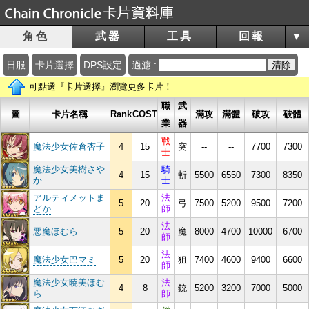
角色
武器
工具
回報
▼
日服
卡片選擇
DPS設定
過濾 :
清除
可點選『卡片選擇』瀏覽更多卡片！
職
武
圖
卡片名稱
Rank
COST
滿攻
滿體
破攻
破體
業
器
戰
魔法少女佐倉杏子
4
15
突
--
--
7700
7300
士
魔法少女美樹さや
騎
4
15
斬
5500
6550
7300
8350
か
士
アルティメットま
法
5
20
弓
7500
5200
9500
7200
どか
師
法
悪魔ほむら
5
20
魔
8000
4700
10000
6700
師
法
魔法少女巴マミ
5
20
狙
7400
4600
9400
6600
師
魔法少女暁美ほむ
法
4
8
銃
5200
3200
7000
5000
ら
師