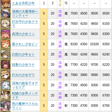
弓
とある市民少年
1
2
弓
--
--
--
--
手
渦潮の大魔導師ヘ
法
5
20
魔
7500
4500
9500
6500
リシティー
師
灯台守の少女クラ
法
5
20
魔
7650
4150
9650
6150
ラ
師
法
真理の少女リン
5
20
魔
7600
4300
9600
6300
師
法
愛されし少女ピノ
5
20
魔
8100
4350
10100
6350
師
法
幻想の少年セト
5
20
魔
7660
4240
9660
6240
師
法
稲妻の少女ラナ
5
20
魔
7700
4220
9700
6220
師
法
灯火の少女ザラ
5
20
魔
7990
3980
9990
5980
師
深海の姫皇子オデ
法
5
20
突
7300
4500
9300
6500
ッセイア
師
蛇鱗の女帝メッテ
法
5
20
魔
7300
4700
9300
6700
イヤ
師
死の魔神マスカル
法
5
20
斬
7300
4700
9300
6700
ウィン
師