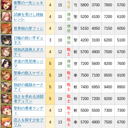
衝撃の一矢シェキ
弓
4
15
弓
5800
3700
7800
5700
ナ
手
試練を受けし姉妹
僧
4
15
聖
5200
4100
7200
6100
レンレ
侶
僧
世界樹の芽フィシ
4
15
聖
5150
4050
7150
6050
侶
日輪の担い手ギュ
僧
3
10
聖
4200
3100
6200
5100
ネス
侶
情熱武器商人ダス
戰
4
12
斬
5700
4900
7500
6700
ティ
士
求道の荒尼僧シジ
僧
5
19
突
7200
5600
9200
7600
マ
侶
聖拳の獣人ケヴィ
戰
5
19
拳
7500
7100
9500
9100
ン
士
熱砂の義賊ホーク
戰
5
19
斬
7400
6950
9400
8950
アイ
士
強さを求める決闘
戰
5
19
斬
7200
7200
9200
9200
者デュラン
士
聖剣の勇者ランデ
戰
4
13
斬
5500
5500
7300
7300
ィ
士
恋人を探す少女プ
戰
4
13
拳
5700
4900
7500
6700
リム
士