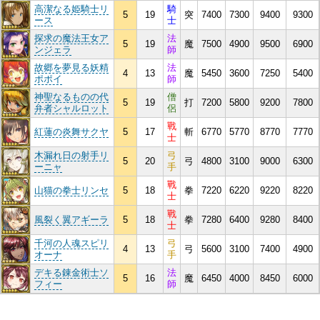
高潔なる姫騎士リ
騎
5
19
突
7400
7300
9400
9300
ース
士
探求の魔法王女ア
法
5
19
魔
7500
4900
9500
6900
ンジェラ
師
故郷を夢見る妖精
法
4
13
魔
5450
3600
7250
5400
ポポイ
師
神聖なるものの代
僧
5
19
打
7200
5800
9200
7800
弁者シャルロット
侶
戰
紅蓮の炎舞サクヤ
5
17
斬
6770
5770
8770
7770
士
木漏れ日の射手リ
弓
5
20
弓
4800
3100
9000
6300
ーニャ
手
戰
山猫の拳士リンセ
5
18
拳
7220
6220
9220
8220
士
戰
風裂く翼アギーラ
5
18
拳
7280
6400
9280
8400
士
千河の人魂スピリ
弓
4
13
弓
5600
3100
7400
4900
オーナ
手
デキる錬金術士ソ
法
5
16
魔
6450
4000
8450
6000
フィー
師