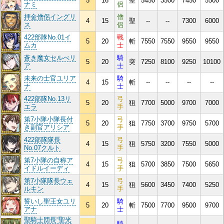
5
16
聖
5450
3500
7450
5500
ナミ
侶
拝金僧侶イングリ
僧
4
15
聖
--
--
7300
6000
ス
侶
422部隊No.01イ
戰
5
20
斬
7550
7550
9550
9550
ムカ
士
蒼き魔女セルべリ
騎
5
20
突
7250
8100
9250
10100
ア
士
未来の士官ユリア
騎
4
15
斬
--
--
--
--
ナ
士
422部隊No.13リ
弓
5
20
狙
7700
5000
9700
7000
エラ
手
第7小隊小隊長付
弓
5
20
狙
7750
3700
9750
5700
き副官アリシア
手
422部隊隊長
弓
4
15
狙
5750
3200
7550
5000
No.07クルト
手
第7小隊の自称ア
弓
4
15
狙
5700
3850
7500
5650
イドルイーディ
手
第7小隊隊長ウェ
弓
4
15
狙
5600
3450
7400
5250
ルキン
手
誓いし聖王女ユリ
騎
5
20
斬
7500
7700
9500
9700
アナ
士
聖騎士団長“聖光
騎