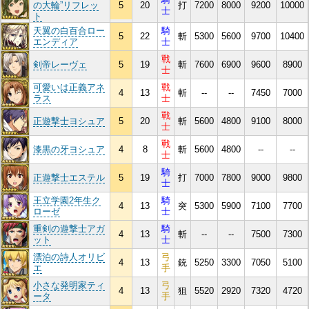
の大輪”リフレッ
5
20
打
7200
8000
9200
10000
士
ト
天翼の白百合ロー
騎
5
22
斬
5300
5600
9700
10400
エンディア
士
戰
剣帝レーヴェ
5
19
斬
7600
6900
9600
8900
士
可愛いは正義アネ
戰
4
13
斬
--
--
7450
7000
ラス
士
戰
正遊撃士ヨシュア
5
20
斬
5600
4800
9100
8000
士
戰
漆黒の牙ヨシュア
4
8
斬
5600
4800
--
--
士
騎
正遊撃士エステル
5
19
打
7000
7800
9000
9800
士
王立学園2年生ク
騎
4
13
突
5300
5900
7100
7700
ローゼ
士
重剣の遊撃士アガ
騎
4
13
斬
--
--
7500
7300
ット
士
漂泊の詩人オリビ
弓
4
13
銃
5250
3300
7050
5100
エ
手
小さな発明家ティ
弓
4
13
狙
5520
2920
7320
4720
ータ
手