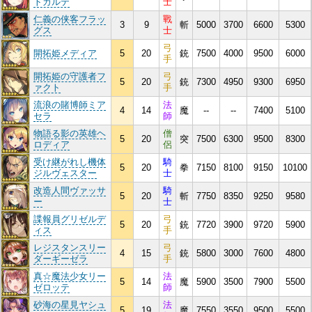
トカルテ
士
仁義の侠客フラッ
戰
3
9
斬
5000
3700
6600
5300
グス
士
弓
開拓姫メディア
5
20
銃
7500
4000
9500
6000
手
開拓姫の守護者フ
弓
5
20
銃
7300
4950
9300
6950
ァクト
手
流浪の賭博師ミア
法
4
14
魔
--
--
7400
5100
セラ
師
物語る影の英雄ヘ
僧
5
20
突
7500
6300
9500
8300
ロディア
侶
受け継がれし機体
騎
5
20
拳
7150
8100
9150
10100
ジルヴェスター
士
改造人間ヴァッサ
騎
5
20
斬
7750
8350
9250
9580
ー
士
諜報員グリゼルデ
弓
5
20
銃
7720
3900
9720
5900
ィス
手
レジスタンスリー
弓
4
15
銃
5800
3000
7600
4800
ダーギーゼラ
手
真☆魔法少女リー
法
5
14
魔
5900
3500
7900
5500
ゼロッテ
師
砂海の星見ヤシュ
法
5
19
魔
7550
3550
9500
5500