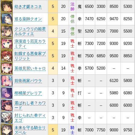
法
幼き才媛ネコネ
5
20
魔
6500
3300
8500
5300
師
僧
巡る薬師クオン
5
20
拳
7470
6250
9470
8250
侶
クジュウリの姫君
僧
4
15
聖
5200
3700
7000
5500
ルルティエ
侶
浪漫追う厄災カラ
戰
5
19
斬
7300
7200
9300
9200
ミティ
士
飢餓する悪食家ブ
戰
5
19
斬
7500
6850
9500
8850
リジット
士
戰
英雄見習いキャロ
4
14
拳
5700
5200
--
--
士
戰
前衛画家パウラ
3
9
斬
--
--
6120
5800
士
戰
棺桶屋グレリア
3
9
打
--
--
5980
6080
士
選ばれし者？カワ
戰
3
9
斬
--
--
6000
6000
ード
士
封じられた拳ディ
戰
3
9
拳
--
--
--
--
エゴ
士
未来を守る騎士リ
騎
5
19
斬
7000
7750
9000
9750
ズベル
士