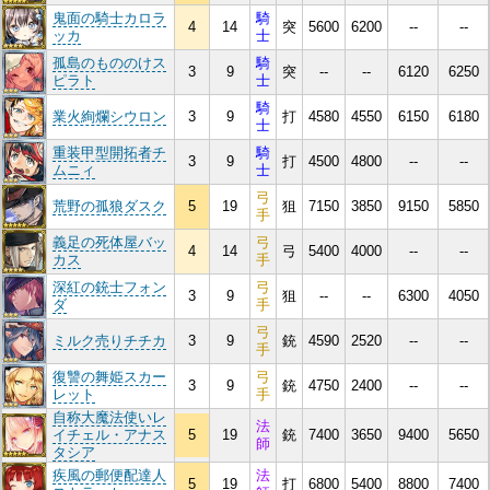
鬼面の騎士カロラ
騎
4
14
突
5600
6200
--
--
ッカ
士
孤島のもののけス
騎
3
9
突
--
--
6120
6250
ピラト
士
騎
業火絢爛シウロン
3
9
打
4580
4550
6150
6180
士
重装甲型開拓者チ
騎
3
9
打
4500
4800
--
--
ムニィ
士
弓
荒野の孤狼ダスク
5
19
狙
7150
3850
9150
5850
手
義足の死体屋バッ
弓
4
14
弓
5400
4000
--
--
カス
手
深紅の銃士フォン
弓
3
9
狙
--
--
6300
4050
ダ
手
弓
ミルク売りチチカ
3
9
銃
4590
2520
--
--
手
復讐の舞姫スカー
弓
3
9
銃
4750
2400
--
--
レット
手
自称大魔法使いレ
法
イチェル・アナス
5
19
銃
7400
3650
9400
5650
師
タシア
疾風の郵便配達人
法
5
19
打
6800
5400
8800
7400