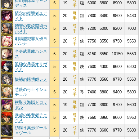
街の掃除屋キャン
弓
5
19
狙
6900
3800
8900
5800
ディス
手
情念の復讐者ユデ
弓
5
20
狙
7800
3480
9800
5480
ィト
手
贖罪の双銃闘術ホ
弓
5
20
銃
7200
5000
9200
7000
ルスト
手
劇場型犯罪女優ヨ
弓
5
20
銃
7750
3550
9750
5550
ハンナ
手
全身武器庫ハンネ
弓
5
20
狙
8150
3550
10150
5550
ス
手
孤独な兵器オリヴ
弓
5
20
銃
7600
4300
9600
6300
ィア
手
弓
惨禍の賭博師レノ
5
20
銃
7770
3560
9770
5560
手
慧眼の弓士イシュ
弓
5
20
弓
7400
3800
9400
5800
チェル
手
横取り海賊ドロッ
弓
5
19
狙
7700
3600
9700
5600
セル
手
暴虐の略奪者チェ
弓
5
20
銃
7660
3960
9660
5960
イス
手
彷徨う異形グール
弓
5
20
銃
7770
3600
9770
5600
＝ヴール
手