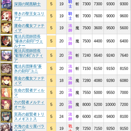
騎
深淵の闇黒騎士
5
19
斬
7300
7300
9300
9300
士
導きの聖王女ユリ
騎
5
19
斬
7000
7600
9000
9600
アナ
士
運命の魔女ファテ
法
5
19
魔
7500
3600
9500
5600
ィマ
師
魔法兵団師団長
法
“爆炎の刻印”ヴェ
5
20
魔
7500
4400
9500
6400
師
ルナー
魔法兵団師団長
法
“叡智の剣”カティ
5
20
斬
7240
5640
9240
7640
師
ア
魔法兵団隊長“蒼
法
5
20
斬
7150
6150
9150
8150
氷の刻印”ユニ
師
黄金の魔女ファテ
法
5
18
魔
7280
4080
9280
6080
ィマ
師
生命の賢者ディル
法
5
20
魔
7550
5000
9550
7000
マ
師
力の賢者メルティ
法
5
20
魔
8000
5200
10000
7200
オール
師
至高の超賢者トリ
法
5
24
拳
6000
4100
9400
8100
スメギストス
師
大海の走り屋バラ
戰
5
19
突
7250
7150
9250
9150
クーダ
士