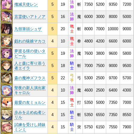
法
殲滅天使レン
5
19
斬
7350
5200
9350
7200
師
法
言霊使いアトノア
5
16
魔
6000
3000
8000
5000
師
戰
九領筆頭シュザ
5
20
斬
8000
7000
10000
9000
士
戰
戯れの猿娘マカコ
4
10
拳
4800
4200
6600
6000
士
夢渡る獏の使いタ
法
5
19
魔
7600
3800
9600
5800
ピール
師
人と森に寄り添う
騎
5
18
斬
7000
7500
9000
9500
者エイラ
士
弓
森の魔神ズフラス
5
22
弓
5300
2500
9700
5700
手
聖夜の新人演出家
法
4
10
魔
4600
2500
6400
4300
キャロル
師
戰
最愛の友ミョルン
4
15
打
5350
5000
7350
7000
士
歩みを止めぬ者シ
騎
4
15
斬
5350
6550
7350
8550
リル
士
試練を受けし姉妹
騎
4
15
突
5750
6150
7550
7900
ミンミ
士