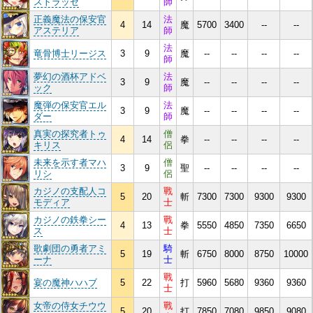
ストラッセ
師
正義魔法の保安官
法
4
14
魔
5700
3400
--
--
アステリア
師
法
竜骨博士リージス
3
9
魔
--
--
--
--
師
夢幻の酒杯アドベ
法
3
9
魔
--
--
--
--
ック
師
魔弾の保安官エル
法
3
9
魔
--
--
--
--
ダー
師
真実の探究者トゥ
僧
4
14
拳
--
--
--
--
キリス
侶
未来を示す者マハ
僧
3
9
聖
--
--
--
--
リシ
侶
カジノの支配人コ
戰
5
20
斬
7300
7300
9300
9300
モディア
士
カジノの鉄拳シー
戰
4
13
拳
5550
4850
7350
6650
ス
士
歌劇団の勇者アミ
騎
5
19
斬
6750
8000
8750
10000
ーナ
士
戰
宴の魔神ハハブ
5
22
打
5960
5680
9360
9360
士
女帝の侍女チウウ
戰
5
20
打
7850
7080
9850
9080