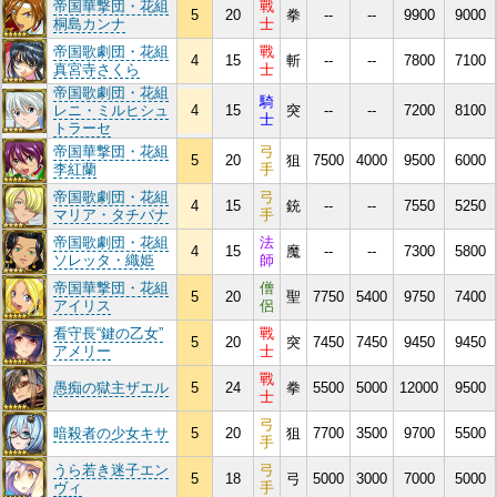
帝国華撃団・花組
戰
5
20
拳
--
--
9900
9000
桐島カンナ
士
帝国歌劇団・花組
戰
4
15
斬
--
--
7800
7100
真宮寺さくら
士
帝国歌劇団・花組
騎
レニ・ミルヒシュ
4
15
突
--
--
7200
8100
士
トラーセ
帝国華撃団・花組
弓
5
20
狙
7500
4000
9500
6000
李紅蘭
手
帝国歌劇団・花組
弓
4
15
銃
--
--
7550
5250
マリア・タチバナ
手
帝国歌劇団・花組
法
4
15
魔
--
--
7300
5800
ソレッタ・織姫
師
帝国華撃団・花組
僧
5
20
聖
7750
5400
9750
7400
アイリス
侶
看守長“鍵の乙女”
戰
5
20
突
7450
7450
9450
9450
アメリー
士
戰
愚痴の獄主ザエル
5
24
拳
5500
5000
12000
9500
士
弓
暗殺者の少女キサ
5
20
狙
7700
3500
9700
5500
手
うら若き迷子エン
弓
5
18
弓
5000
3000
7000
5000
ヴィ
手