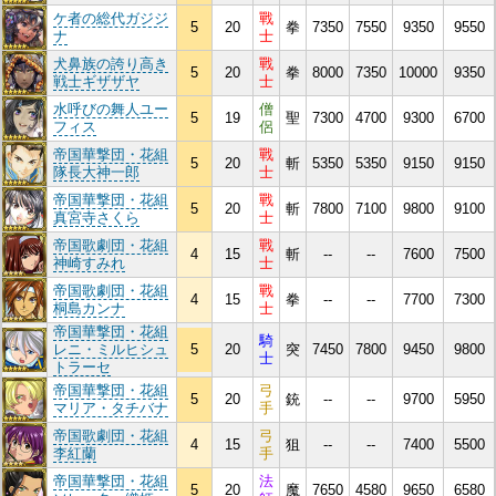
ケ者の総代ガジジ
戰
5
20
拳
7350
7550
9350
9550
ナ
士
犬鼻族の誇り高き
戰
5
20
拳
8000
7350
10000
9350
戦士ギザザヤ
士
水呼びの舞人ユー
僧
5
19
聖
7300
4700
9300
6700
フィス
侶
帝国華撃団・花組
戰
5
20
斬
5350
5350
9150
9150
隊長大神一郎
士
帝国華撃団・花組
戰
5
20
斬
7800
7100
9800
9100
真宮寺さくら
士
帝国歌劇団・花組
戰
4
15
斬
--
--
7600
7500
神崎すみれ
士
帝国歌劇団・花組
戰
4
15
拳
--
--
7700
7300
桐島カンナ
士
帝国華撃団・花組
騎
レニ・ミルヒシュ
5
20
突
7450
7800
9450
9800
士
トラーセ
帝国華撃団・花組
弓
5
20
銃
--
--
9700
5950
マリア・タチバナ
手
帝国歌劇団・花組
弓
4
15
狙
--
--
7400
5500
李紅蘭
手
帝国華撃団・花組
法
5
20
魔
7650
4580
9650
6580