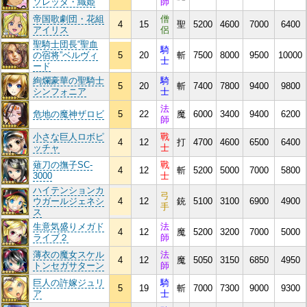
ソレッタ・織姫
師
帝国歌劇団・花組
僧
4
15
聖
5200
4600
7000
6400
アイリス
侶
聖騎士団長“聖血
騎
の宿将”ベルヴィ
5
20
斬
7500
8000
9500
10000
士
ード
絢爛豪華の聖騎士
騎
5
20
斬
7400
7800
9400
9800
シンフォニア
士
法
危地の魔神ザロビ
5
22
魔
6000
3400
9400
6200
師
小さな巨人ロボピ
戰
4
12
打
4700
4600
6500
6400
ッチャ
士
薙刀の撫子SC-
戰
4
12
斬
5200
5000
7000
5800
3000
士
ハイテンションカ
弓
ウガールジェネシ
4
12
銃
5100
3100
6900
4900
手
ス
生意気盛りメガド
法
4
12
魔
5200
3200
7000
5000
ライブ２
師
薄衣の魔女スケル
法
4
12
魔
5050
3150
6850
4950
トンセガサターン
師
巨人の許嫁ジュリ
騎
5
19
斬
7000
7300
9000
9300
ア
士