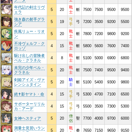
年代記の剣士リヴ
戰
5
20
斬
7500
7500
9500
9500
ェラ
士
強き森の射手グラ
弓
5
19
弓
7200
3500
9200
5500
シア
手
疾風リュー・リオ
戰
5
20
斬
7800
7200
9800
9200
ン
士
不冷ヴェルフ・ク
戰
4
15
斬
5800
5600
7600
7400
ロッゾ
士
駆け出しの冒険者
戰
4
8
斬
5100
5000
6900
6800
ベル・クラネル
士
未完の少年ベル・
戰
5
20
斬
7500
7400
9500
9400
クラネル
士
剣姫アイズ・ヴァ
騎
5
20
斬
5100
5400
9300
9800
レンシュタイン
士
弓
絶✝影ヤマト・命
4
15
弓
5300
4700
7100
6500
手
サポーターリリル
弓
4
15
弓
5500
3500
7300
5300
カ・アーデ
手
僧
女神ヘスティア
5
20
聖
7700
4000
9700
6000
侶
測量士見習いラン
戰
5
20
拳
7650
7150
9650
9150