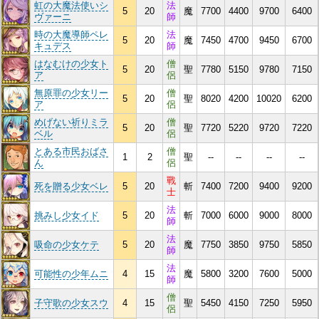
虹の大魔法使いシ
法
5
20
魔
7700
4400
9700
6400
ヴァーニ
師
時の大魔導師ペレ
法
5
20
魔
7450
4700
9450
6700
キュデス
師
はなむけの少女ト
僧
5
20
聖
7780
5150
9780
7150
ア
侶
無原罪の少女リー
僧
5
20
聖
8020
4200
10020
6200
ア
侶
めげない祈りミラ
僧
5
20
聖
7720
5220
9720
7220
ベル
侶
とある市民おばさ
僧
1
2
聖
--
--
--
--
ん
侶
戰
死を贈る少女ベレ
5
20
斬
7400
7200
9400
9200
士
法
挑みし少女イド
5
20
斬
7000
6000
9000
8000
師
法
吸命の少女ケテ
5
20
魔
7750
3850
9750
5850
師
法
可能性の少年ムニ
4
15
魔
5800
3200
7600
5000
師
僧
子守歌の少女スウ
4
15
聖
5450
4150
7250
5950
侶