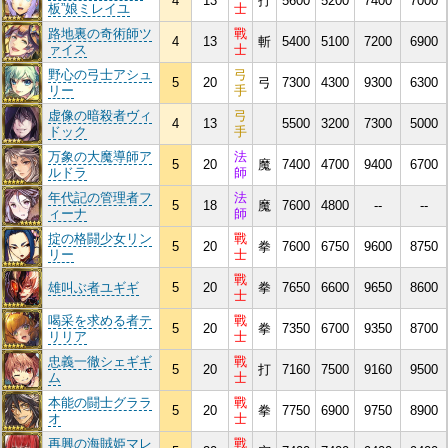
4
13
打
5600
5200
7400
7000
板”娘ミレイユ
士
路地裏の奇術師ツ
戰
4
13
斬
5400
5100
7200
6900
ァイス
士
野心の弓士アシュ
弓
5
20
弓
7300
4300
9300
6300
リー
手
虚像の暗殺者ヴィ
弓
4
13
5500
3200
7300
5000
ドック
手
万象の大魔導師ア
法
5
20
魔
7400
4700
9400
6700
ルドラ
師
年代記の管理者フ
法
5
18
魔
7600
4800
--
--
ィーナ
師
掟の格闘少女リン
戰
5
20
拳
7600
6750
9600
8750
リー
士
戰
雄叫ぶ者ユギギ
5
20
拳
7650
6600
9650
8600
士
喝采を求める者テ
戰
5
20
拳
7350
6700
9350
8700
リリア
士
忠義一徹シェギギ
戰
5
20
打
7160
7500
9160
9500
ム
士
本能の闘士グララ
戰
5
20
拳
7750
6900
9750
8900
オ
士
再興の海賊姫マレ
戰