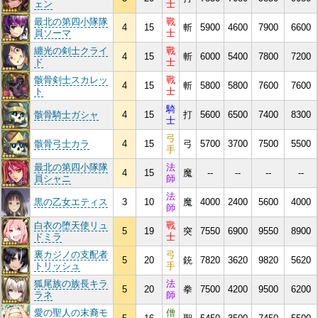
ェン
士
最北の第四小隊隊
戰
4
15
斬
5900
4600
7900
6600
員ソーマ
士
纏光の剣士クライ
戰
4
15
斬
6000
5400
7800
7200
ド
士
骸骨剣士スカレッ
戰
4
15
斬
5800
5800
7600
7600
ト
士
騎
骸骨騎士ガシャ
4
15
打
5600
6500
7400
8300
士
弓
骸骨弓士カラ
4
15
弓
5700
3700
7500
5500
手
最北の第四小隊隊
法
4
15
魔
--
--
--
--
員シャニ
師
法
黒の乙女エティス
3
10
魔
4000
2400
5600
4000
師
白衣の堕天使リュ
戰
5
19
突
7550
6900
9550
8900
ドミラ
士
裏カジノの支配者
弓
5
20
銃
7820
3620
9820
5620
トリッシュ
手
狐尾族の族長キラ
法
5
20
拳
7500
4200
9500
6200
ラネ
師
愛の聖人の末裔モ
僧